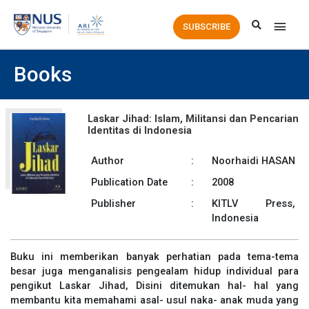
Main
SUBSCRIBE
Men
Books
Laskar Jihad: Islam, Militansi dan Pencarian
Identitas di Indonesia
Author
:
Noorhaidi HASAN
Publication Date
:
2008
Publisher
:
KITLV Press,
Indonesia
Buku ini memberikan banyak perhatian pada tema-tema
besar juga menganalisis pengealam hidup individual para
pengikut Laskar Jihad, Disini ditemukan hal- hal yang
membantu kita memahami asal- usul naka- anak muda yang